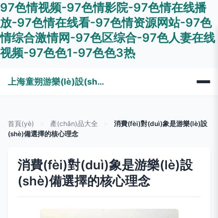
97色情视频-97色情影院-97色情在线播
放-97色情在线看-97色情资源网站-97色
情综合激情网-97色区综合-97色人妻在线
视频-97色色1-97色色3热
上海童朔游樂(lè)設(shè)備有限公司
首頁(yè)
>
產(chǎn)品大全
>
消費(fèi)對(duì)象是游樂(lè)設
(shè)備選擇的核心理念
消費(fèi)對(duì)象是游樂(lè)設
(shè)備選擇的核心理念