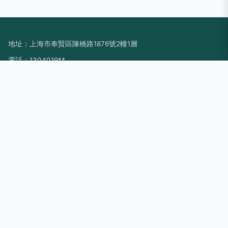
地址：上海市奉賢區陳橋路1876號2幢1層
電話：1304019**
Copyright © 2026
www.buyfriso.cn
游樂設備
上海童朔游樂設備
有限公司
游樂設備
版權所有
Sitemap
感谢您访问我们的网站，您可能还对以下资源感兴趣：义乌依蚁
科技股份有限公司
97色情视频|97色情影院|97色情在线播放|97色情在线看|97色
情资源网站|97色情综合激情网|97色区综合|97色人妻在线视
频|97色色1|97色色3热
网站地图