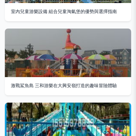
室內兒童游樂設備 組合兒童淘氣堡的優勢與選擇指南
激戰鯊魚島 三和游樂在大興安嶺打造的趣味冒險體驗