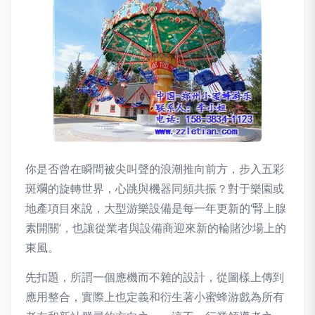
你是否曾在瞬間被尖叫聲的浪潮推向前方，步入五彩
斑斕的旋轉世界，心跳與機器同頻共振？對于樂園或
地產項目來說，大型游樂設備是每一年更新的‘腎上腺
素開關’，也讓從業者與設備商迎來新的輪賭沙場上的
東風。
先扣題，所謂一個應機而不雜的設計，從圖樣上傳到
應用整合，實際上也定義和衍生著小蜜蜂游戲為所有