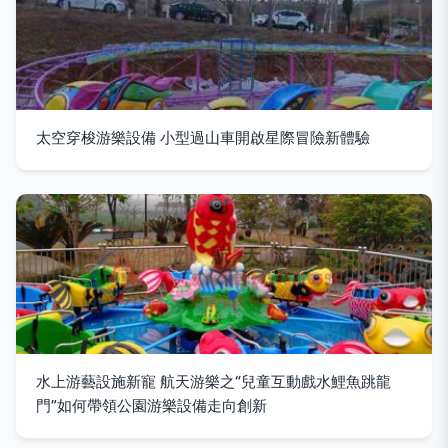
太空穿梭游樂設備 小型過山車開啟星際冒險新體驗
水上游藝設施新寵 航天游樂之“兒童互動戲水鯉魚跳龍
門”如何帶領公園游樂設備走向創新